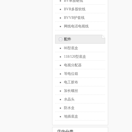
BV单股硬线
BVR多股软线
BVVB护套线
网线电话电视线
配件
86型底盒
118/120型底盒
电视分配器
等电位箱
电工胶布
加长螺丝
水晶头
防水盒
地插底盒
店内分类