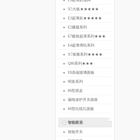
E9超薄奶油风
X5大板★★★★★
★★★★★
E3超薄款★★★★★
E2朦胧系列
E7极致超薄系列★★★
E4超薄博钰系列
X7俊雅系列★★★★
Q86系列★★★
E8高端玻璃面板
明装系列
86型底盒
漏电保护开关插座
86型出线孔面板
智能家居
智能开关