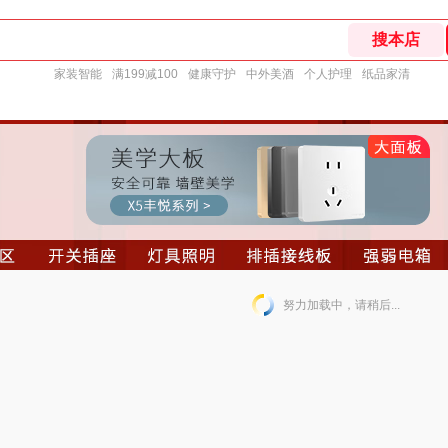
家装智能
满199减100
健康守护
中外美酒
个人护理
纸品家清
努力加载中，请稍后...