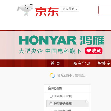
更多导航
服装城
食品
金融
努力加载中，请稍后...
店内分类
查看所有宝贝
86型开关插座