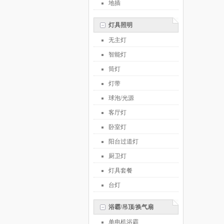
地插
灯具照明
无主灯
智能灯
筒灯
灯带
球泡/光源
客厅灯
卧室灯
阳台过道灯
厨卫灯
灯具套餐
台灯
浴霸/吊顶/换气扇
单电机浴霸