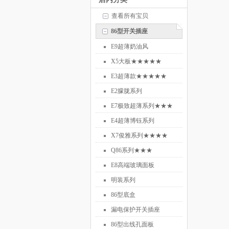
查看所有宝贝
86型开关插座
E9超薄奶油风
X5大板★★★★★
★★★★★
E3超薄款★★★★★
E2朦胧系列
E7极致超薄系列★★★
E4超薄博钰系列
X7俊雅系列★★★★
Q86系列★★★
E8高端玻璃面板
明装系列
86型底盒
漏电保护开关插座
86型出线孔面板